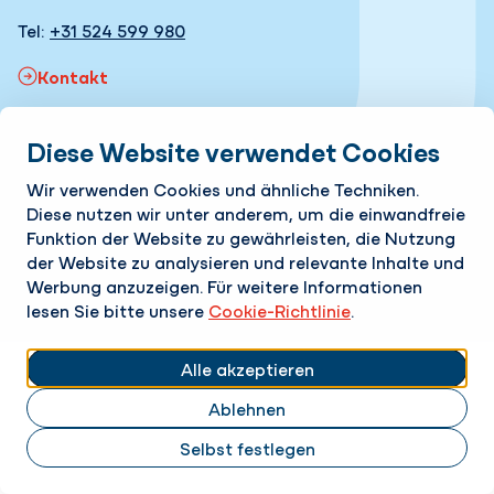
Tel:
+31 524 599 980
Kontakt
Diese Website verwendet Cookies
Erreichbar 24/7
Folgen Sie uns
Wir verwenden Cookies und ähnliche Techniken.
Diese nutzen wir unter anderem, um die einwandfreie
Funktion der Website zu gewährleisten, die Nutzung
LinkedIn
Instagram
der Website zu analysieren und relevante Inhalte und
Cookie-Einstellungen ändern
Cookie-Richtlinie
Werbung anzuzeigen. Für weitere Informationen
Datenschutz-Bestimmungen
lesen Sie bitte unsere
Cookie-Richtlinie
.
Verantwortungsvolle Offenlegung
Alle akzeptieren
Ablehnen
Selbst festlegen