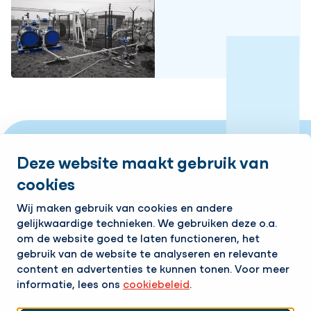
Deze website maakt gebruik van
cookies
Industrieweg 10 | 7761 PV Schoonebeek
Wij maken gebruik van cookies en andere
Tel:
+31 524 599 980
gelijkwaardige technieken. We gebruiken deze o.a.
om de website goed te laten functioneren, het
Contact
gebruik van de website te analyseren en relevante
content en advertenties te kunnen tonen. Voor meer
informatie, lees ons
cookiebeleid
.
Bereikbaar 24/7!