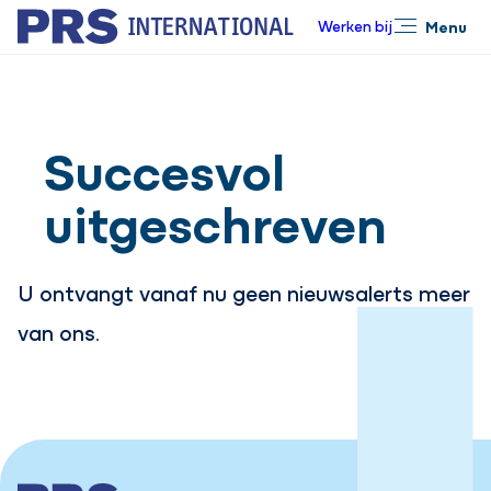
Werken bij
Menu
Sluiten
Succesvol
uitgeschreven
U ontvangt vanaf nu geen nieuwsalerts meer
van ons.