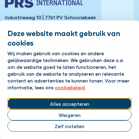
Industrieweg 10 | 7761 PV Schoonebeek
Tel:
+31 524 599 980
Deze website maakt gebruik van
cookies
Contact
Wij maken gebruik van cookies en andere
gelijkwaardige technieken. We gebruiken deze o.a.
Bereikbaar 24/7!
om de website goed te laten functioneren, het
Volg ons
gebruik van de website te analyseren en relevante
content en advertenties te kunnen tonen. Voor meer
informatie, lees ons
cookiebeleid
.
LinkedIn
Instagram
Cookies aanpassen
Cookie beleid
Privacy policy
Alles accepteren
Responsible disclosure
Weigeren
Zelf instellen