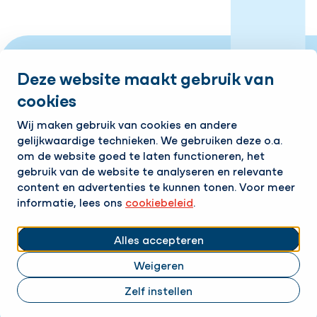
Deze website maakt gebruik van
cookies
Industrieweg 10 | 7761 PV Schoonebeek
Wij maken gebruik van cookies en andere
Tel:
+31 524 599 980
gelijkwaardige technieken. We gebruiken deze o.a.
om de website goed te laten functioneren, het
Contact
gebruik van de website te analyseren en relevante
content en advertenties te kunnen tonen. Voor meer
informatie, lees ons
cookiebeleid
.
Bereikbaar 24/7!
Volg ons
Alles accepteren
Weigeren
LinkedIn
Instagram
Cookies aanpassen
Cookie beleid
Privacy policy
Zelf instellen
Responsible disclosure